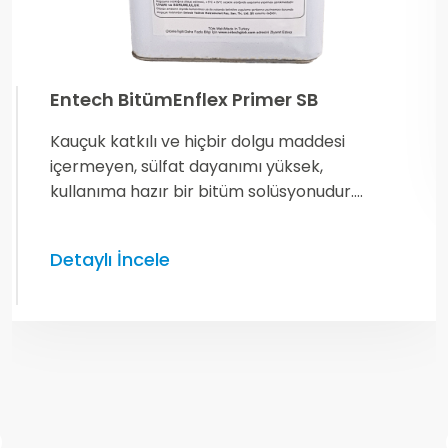
Entech BitümEnflex Primer SB
Kauçuk katkılı ve hiçbir dolgu maddesi
içermeyen, sülfat dayanımı yüksek,
kullanıma hazır bir bitüm solüsyonudur.
Ana
Bünyesindeki solventin buharlaşması ile
Sayfa
sürüldüğü yüzeye kuvvetli bir şekilde
Detaylı İncele
yapışarak suya karşı dayanıklı bir film
Kurumsal
tabakası oluşturur.
Ürünler
İletişim